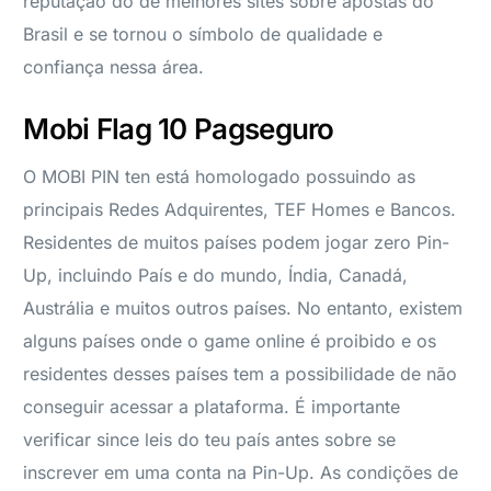
reputação do de melhores sites sobre apostas do
Brasil e se tornou o símbolo de qualidade e
confiança nessa área.
Mobi Flag 10 Pagseguro
O MOBI PIN ten está homologado possuindo as
principais Redes Adquirentes, TEF Homes e Bancos.
Residentes de muitos países podem jogar zero Pin-
Up, incluindo País e do mundo, Índia, Canadá,
Austrália e muitos outros países. No entanto, existem
alguns países onde o game online é proibido e os
residentes desses países tem a possibilidade de não
conseguir acessar a plataforma. É importante
verificar since leis do teu país antes sobre se
inscrever em uma conta na Pin-Up. As condições de