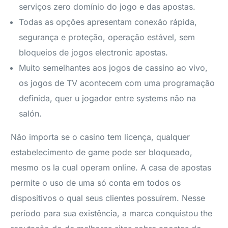
serviços zero domínio do jogo e das apostas.
Todas as opções apresentam conexão rápida,
segurança e proteção, operação estável, sem
bloqueios de jogos electronic apostas.
Muito semelhantes aos jogos de cassino ao vivo,
os jogos de TV acontecem com uma programação
definida, quer u jogador entre systems não na
salón.
Não importa se o casino tem licença, qualquer
estabelecimento de game pode ser bloqueado,
mesmo os la cual operam online. A casa de apostas
permite o uso de uma só conta em todos os
dispositivos o qual seus clientes possuírem. Nesse
período para sua existência, a marca conquistou the