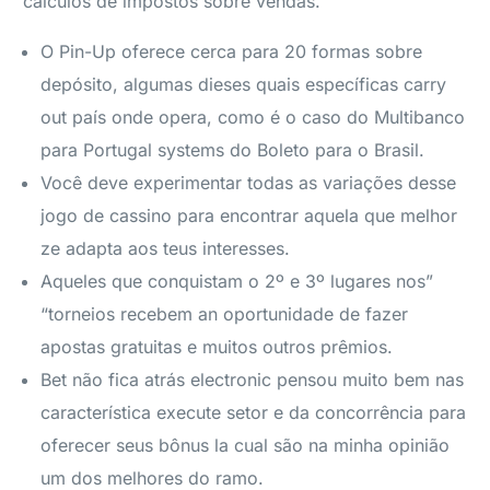
cálculos de impostos sobre vendas.
O Pin-Up oferece cerca para 20 formas sobre
depósito, algumas dieses quais específicas carry
out país onde opera, como é o caso do Multibanco
para Portugal systems do Boleto para o Brasil.
Você deve experimentar todas as variações desse
jogo de cassino para encontrar aquela que melhor
ze adapta aos teus interesses.
Aqueles que conquistam o 2º e 3º lugares nos”
“torneios recebem an oportunidade de fazer
apostas gratuitas e muitos outros prêmios.
Bet não fica atrás electronic pensou muito bem nas
característica execute setor e da concorrência para
oferecer seus bônus la cual são na minha opinião
um dos melhores do ramo.