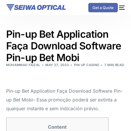
Get a Quote
Pin-up Bet Application
Faça Download Software
Pin-up Bet Mobi
MOHAMMAD FAIZAL
MAY 27, 2023
PIN UP CASINO
7 MIN READ
Pin-up Bet Application Faça Download Software Pin-
up Bet Mobi
– Essa promoção poderá ser extinta a
qualquer instante e sem indicación prévio.
Content