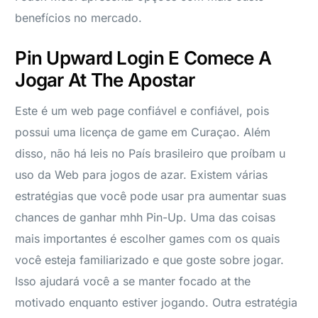
benefícios no mercado.
Pin Upward Login E Comece A
Jogar At The Apostar
Este é um web page confiável e confiável, pois
possui uma licença de game em Curaçao. Além
disso, não há leis no País brasileiro que proíbam u
uso da Web para jogos de azar. Existem várias
estratégias que você pode usar pra aumentar suas
chances de ganhar mhh Pin-Up. Uma das coisas
mais importantes é escolher games com os quais
você esteja familiarizado e que goste sobre jogar.
Isso ajudará você a se manter focado at the
motivado enquanto estiver jogando. Outra estratégia