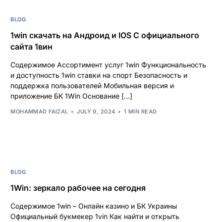
BLOG
1win скачать на Андроид и IOS C официального
сайта 1вин
Содержимое Ассортимент услуг 1win Функциональность
и доступность 1win ставки на спорт Безопасность и
поддержка пользователей Мобильная версия и
приложение БК 1Win Основание […]
MOHAMMAD FAIZAL
JULY 9, 2024
1 MIN READ
BLOG
1Win: зеркало рабочее на сегодня
Содержимое 1win – Онлайн казино и БК Украины
Официальный букмекер 1vin Как найти и открыть