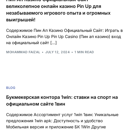
великолепное онлайн казино Pin Up для
незабываемого игрового опыта и огромных
выигрышей!
Содержимое Пин Ап Казино Официальный Сайт: Играть в
Онлайн Казино Pin Up Pin Up Casino (Пин ап казино) вход
на официальный сайт […]
MOHAMMAD FAIZAL
JULY 12, 2024
1 MIN READ
BLOG
Букмекерская контора 1win: ставки на спорт на
официальном сайте 1вин
Содержимое Ассортимент услуг 1win 1вин: Уникальные
предложения 1win apk: Доступность и удобство
Мобильная версия и приложение БК 1Win Другие