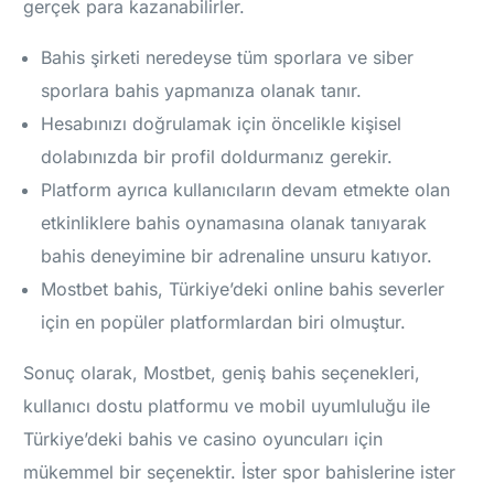
gerçek para kazanabilirler.
Bahis şirketi neredeyse tüm sporlara ve siber
sporlara bahis yapmanıza olanak tanır.
Hesabınızı doğrulamak için öncelikle kişisel
dolabınızda bir profil doldurmanız gerekir.
Platform ayrıca kullanıcıların devam etmekte olan
etkinliklere bahis oynamasına olanak tanıyarak
bahis deneyimine bir adrenaline unsuru katıyor.
Mostbet bahis, Türkiye’deki online bahis severler
için en popüler platformlardan biri olmuştur.
Sonuç olarak, Mostbet, geniş bahis seçenekleri,
kullanıcı dostu platformu ve mobil uyumluluğu ile
Türkiye’deki bahis ve casino oyuncuları için
mükemmel bir seçenektir. İster spor bahislerine ister