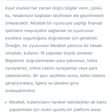
Kayıt olurken her zaman doğru bilgiler verin, çünkü
bu, hesabınızın başkaları tarafından ele geçirilmesini
önleyecektir. Mostbet bir oyuncuyla yaptığı finansal
işlemlerin meşruiyetini sağlamak ve oyuncunun
kurallara uygunluğunu doğrulamak için gereklidir.
Örneğin, bir oyuncunun Mostbet yalnızca bir hesabı
olmalıdır, kullanıcı 18 yaşından büyük olmalıdır.
Bilgileriniz doğrulanmadan para yatıramaz, bahis
oynayamaz, online casino oynayamaz veya para
çekemezsiniz. Bir spor seçtikten sonra, bahis listesini
şampiyonalara, liglere ve ülkelere göre
sıralayabilirsiniz.
Mostbet, kullanıcıların hareket halindeyken de bahis
yapabilmesi için mobil uyumlu bir platform sunar.