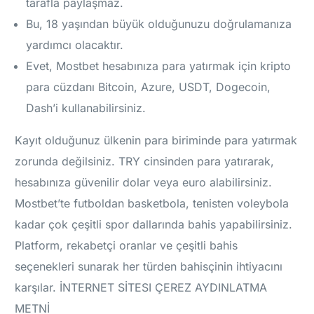
tarafla paylaşmaz.
Bu, 18 yaşından büyük olduğunuzu doğrulamanıza
yardımcı olacaktır.
Evet, Mostbet hesabınıza para yatırmak için kripto
para cüzdanı Bitcoin, Azure, USDT, Dogecoin,
Dash’i kullanabilirsiniz.
Kayıt olduğunuz ülkenin para biriminde para yatırmak
zorunda değilsiniz. TRY cinsinden para yatırarak,
hesabınıza güvenilir dolar veya euro alabilirsiniz.
Mostbet’te futboldan basketbola, tenisten voleybola
kadar çok çeşitli spor dallarında bahis yapabilirsiniz.
Platform, rekabetçi oranlar ve çeşitli bahis
seçenekleri sunarak her türden bahisçinin ihtiyacını
Get a Quote
karşılar. İNTERNET SİTESI ÇEREZ AYDINLATMA
METNİ