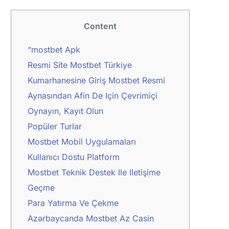
Content
“mostbet Apk
Resmi Site Mostbet Türkiye
Kumarhanesine Giriş Mostbet Resmi
Aynasından Afin De Için Çevrimiçi
Oynayın, Kayıt Olun
Popüler Turlar
Mostbet Mobil Uygulamaları
Kullanıcı Dostu Platform
Mostbet Teknik Destek Ile Iletişime
Geçme
Para Yatırma Ve Çekme
Azərbaycanda Mostbet Az Casin