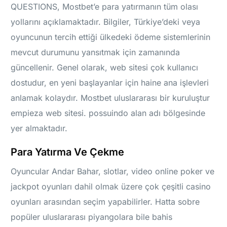
QUESTIONS, Mostbet’e para yatırmanın tüm olası
yollarını açıklamaktadır. Bilgiler, Türkiye’deki veya
oyuncunun tercih ettiği ülkedeki ödeme sistemlerinin
mevcut durumunu yansıtmak için zamanında
güncellenir. Genel olarak, web sitesi çok kullanıcı
dostudur, en yeni başlayanlar için haine ana işlevleri
anlamak kolaydır. Mostbet uluslararası bir kuruluştur
empieza web sitesi. possuindo alan adı bölgesinde
yer almaktadır.
Para Yatırma Ve Çekme
Oyuncular Andar Bahar, slotlar, video online poker ve
jackpot oyunları dahil olmak üzere çok çeşitli casino
oyunları arasından seçim yapabilirler. Hatta sobre
popüler uluslararası piyangolara bile bahis