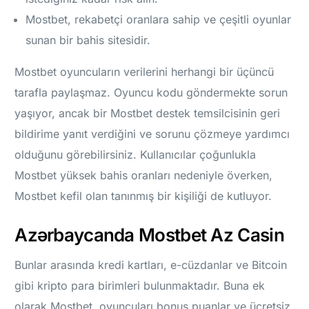
Mostbet, rekabetçi oranlara sahip ve çeşitli oyunlar
sunan bir bahis sitesidir.
Mostbet oyuncuların verilerini herhangi bir üçüncü
tarafla paylaşmaz. Oyuncu kodu göndermekte sorun
yaşıyor, ancak bir Mostbet destek temsilcisinin geri
bildirime yanıt verdiğini ve sorunu çözmeye yardımcı
olduğunu görebilirsiniz. Kullanıcılar çoğunlukla
Mostbet yüksek bahis oranları nedeniyle överken,
Mostbet kefil olan tanınmış bir kişiliği de kutluyor.
Azərbaycanda Mostbet Az Casin
Bunlar arasında kredi kartları, e-cüzdanlar ve Bitcoin
gibi kripto para birimleri bulunmaktadır. Buna ek
olarak Mostbet, oyuncuları bonus puanlar ve ücretsiz