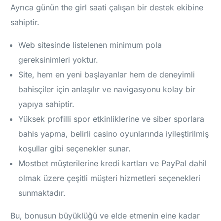
Ayrıca günün the girl saati çalışan bir destek ekibine
sahiptir.
Web sitesinde listelenen minimum pola
gereksinimleri yoktur.
Site, hem en yeni başlayanlar hem de deneyimli
bahisçiler için anlaşılır ve navigasyonu kolay bir
yapıya sahiptir.
Yüksek profilli spor etkinliklerine ve siber sporlara
bahis yapma, belirli casino oyunlarında iyileştirilmiş
koşullar gibi seçenekler sunar.
Mostbet müşterilerine kredi kartları ve PayPal dahil
olmak üzere çeşitli müşteri hizmetleri seçenekleri
sunmaktadır.
Bu, bonusun büyüklüğü ve elde etmenin eine kadar