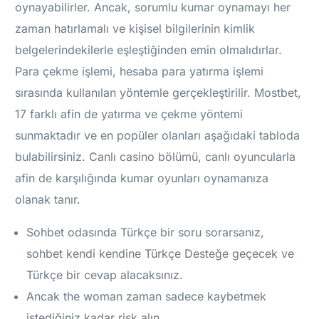
oynayabilirler. Ancak, sorumlu kumar oynamayı her
zaman hatırlamalı ve kişisel bilgilerinin kimlik
belgelerindekilerle eşleştiğinden emin olmalıdırlar.
Para çekme işlemi, hesaba para yatırma işlemi
sırasında kullanılan yöntemle gerçekleştirilir. Mostbet,
17 farklı afin de yatırma ve çekme yöntemi
sunmaktadır ve en popüler olanları aşağıdaki tabloda
bulabilirsiniz. Canlı casino bölümü, canlı oyuncularla
afin de karşılığında kumar oyunları oynamanıza
olanak tanır.
Sohbet odasında Türkçe bir soru sorarsanız,
sohbet kendi kendine Türkçe Desteğe geçecek ve
Türkçe bir cevap alacaksınız.
Ancak the woman zaman sadece kaybetmek
istediğiniz kadar risk alın.