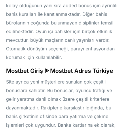
kolay olduğunun yanı sıra added bonus için ayrıntılı
bahis kuralları ile kanıtlanmaktadır. Diğer bahis
bürolarının çoğunda bulunmayan disiplinler temsil
edilmektedir. Oyun içi bahisler için birçok etkinlik
mevcuttur, büyük maçların canlı yayınları vardır.
Otomatik dönüşüm seçeneği, parayı enflasyondan
korumak için kullanılabilir.
Mostbet Giriş ᐉ Mostbet Adres Türkiye
Site ayrıca yeni müşterilere sunulan çok çeşitli
bonuslara sahiptir. Bu bonuslar, oyuncu trafiği ve
gelir yaratma dahil olmak üzere çeşitli kriterlere
dayanmaktadır. Rakiplerle karşılaştırıldığında, bu
bahis şirketinin ofisinde para yatırma ve çekme
işlemleri çok uygundur. Banka kartlarına ek olarak,