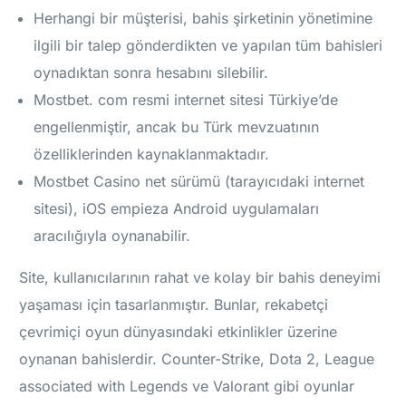
Herhangi bir müşterisi, bahis şirketinin yönetimine
ilgili bir talep gönderdikten ve yapılan tüm bahisleri
oynadıktan sonra hesabını silebilir.
Mostbet. com resmi internet sitesi Türkiye’de
engellenmiştir, ancak bu Türk mevzuatının
özelliklerinden kaynaklanmaktadır.
Mostbet Casino net sürümü (tarayıcıdaki internet
sitesi), iOS empieza Android uygulamaları
aracılığıyla oynanabilir.
Site, kullanıcılarının rahat ve kolay bir bahis deneyimi
yaşaması için tasarlanmıştır. Bunlar, rekabetçi
çevrimiçi oyun dünyasındaki etkinlikler üzerine
oynanan bahislerdir. Counter-Strike, Dota 2, League
associated with Legends ve Valorant gibi oyunlar