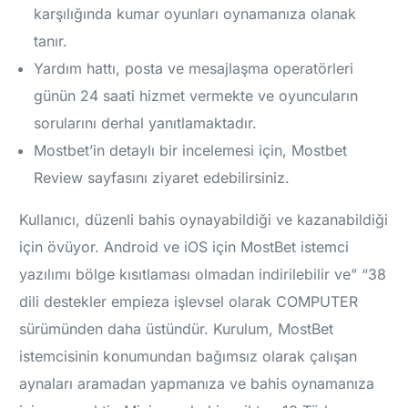
karşılığında kumar oyunları oynamanıza olanak
tanır.
Yardım hattı, posta ve mesajlaşma operatörleri
günün 24 saati hizmet vermekte ve oyuncuların
sorularını derhal yanıtlamaktadır.
Mostbet’in detaylı bir incelemesi için, Mostbet
Review sayfasını ziyaret edebilirsiniz.
Kullanıcı, düzenli bahis oynayabildiği ve kazanabildiği
için övüyor. Android ve iOS için MostBet istemci
yazılımı bölge kısıtlaması olmadan indirilebilir ve” “38
dili destekler empieza işlevsel olarak COMPUTER
sürümünden daha üstündür. Kurulum, MostBet
istemcisinin konumundan bağımsız olarak çalışan
aynaları aramadan yapmanıza ve bahis oynamanıza