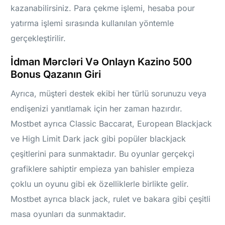
kazanabilirsiniz. Para çekme işlemi, hesaba pour
yatırma işlemi sırasında kullanılan yöntemle
gerçekleştirilir.
İdman Mərcləri Və Onlayn Kazino 500
Bonus Qazanın Giri
Ayrıca, müşteri destek ekibi her türlü sorunuzu veya
endişenizi yanıtlamak için her zaman hazırdır.
Mostbet ayrıca Classic Baccarat, European Blackjack
ve High Limit Dark jack gibi popüler blackjack
çeşitlerini para sunmaktadır. Bu oyunlar gerçekçi
grafiklere sahiptir empieza yan bahisler empieza
çoklu un oyunu gibi ek özelliklerle birlikte gelir.
Mostbet ayrıca black jack, rulet ve bakara gibi çeşitli
masa oyunları da sunmaktadır.