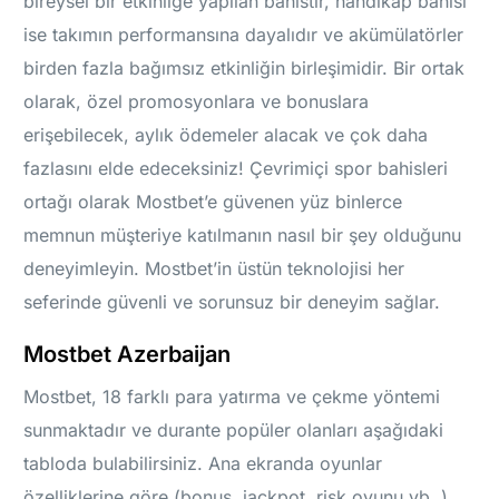
bireysel bir etkinliğe yapılan bahistir, handikap bahisi
ise takımın performansına dayalıdır ve akümülatörler
birden fazla bağımsız etkinliğin birleşimidir. Bir ortak
olarak, özel promosyonlara ve bonuslara
erişebilecek, aylık ödemeler alacak ve çok daha
fazlasını elde edeceksiniz! Çevrimiçi spor bahisleri
ortağı olarak Mostbet’e güvenen yüz binlerce
memnun müşteriye katılmanın nasıl bir şey olduğunu
deneyimleyin. Mostbet’in üstün teknolojisi her
seferinde güvenli ve sorunsuz bir deneyim sağlar.
Mostbet Azerbaijan
Mostbet, 18 farklı para yatırma ve çekme yöntemi
sunmaktadır ve durante popüler olanları aşağıdaki
tabloda bulabilirsiniz. Ana ekranda oyunlar
özelliklerine göre (bonus, jackpot, risk oyunu vb. ),