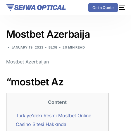
Get a Quote
Mostbet Azerbaija
JANUARY 19, 2023
BLOG
20 MIN READ
Mostbet Azerbaijan
“mostbet Az
Content
Türkiye’deki Resmi Mostbet Online
Casino Sitesi Hakkında