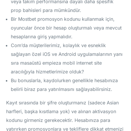
veya takım performansına dayalı daha spesifik
prop bahisleri para mümkündür.
Bir Mostbet promosyon kodunu kullanmak için,
oyuncular önce bir hesap oluşturmalı veya mevcut
hesaplarına giriş yapmalıdır.
Com’da müşterilerimiz, kolaylık ve esneklik
sağlayan özel iOS ve Android uygulamalarının yanı
sıra masaüstü empieza mobil internet site
aracılığıyla hizmetlerimize olduk?
Bu bonuslarla, kaydolurken genellikle hesabınıza
belirli biraz para yatırılmasını sağlayabilirsiniz.
Kayıt sırasında bir şifre oluşturmanız (sadece Asian
harfleri, başka kısıtlama yok) ve alınan aktivasyon
kodunu girmeniz gerekecektir. Hesabınıza para
yatırırken promosyonlara ve tekliflere dikkat etmenizi