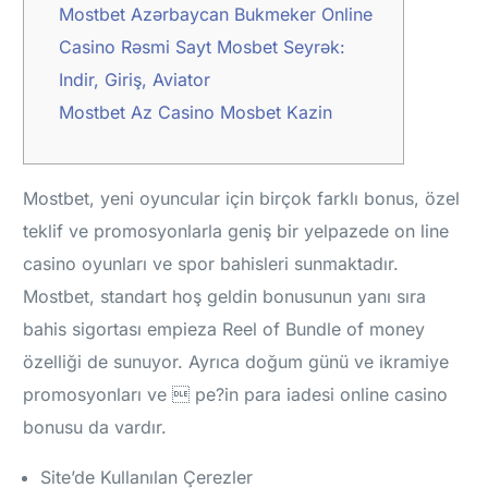
Mostbet Azərbaycan Bukmeker Online
Casino Rəsmi Sayt Мosbet Seyrək:
Indir, Giriş, Aviator
Mostbet Az Casino Mosbet Kazin
Mostbet, yeni oyuncular için birçok farklı bonus, özel
teklif ve promosyonlarla geniş bir yelpazede on line
casino oyunları ve spor bahisleri sunmaktadır.
Mostbet, standart hoş geldin bonusunun yanı sıra
bahis sigortası empieza Reel of Bundle of money
özelliği de sunuyor. Ayrıca doğum günü ve ikramiye
promosyonları ve  pe?in para iadesi online casino
bonusu da vardır.
Site’de Kullanılan Çerezler