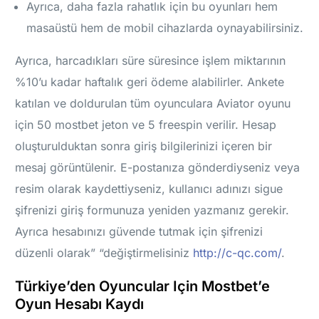
Ayrıca, daha fazla rahatlık için bu oyunları hem
masaüstü hem de mobil cihazlarda oynayabilirsiniz.
Ayrıca, harcadıkları süre süresince işlem miktarının
%10’u kadar haftalık geri ödeme alabilirler. Ankete
katılan ve doldurulan tüm oyunculara Aviator oyunu
için 50 mostbet jeton ve 5 freespin verilir. Hesap
oluşturulduktan sonra giriş bilgilerinizi içeren bir
mesaj görüntülenir. E-postanıza gönderdiyseniz veya
resim olarak kaydettiyseniz, kullanıcı adınızı sigue
şifrenizi giriş formunuza yeniden yazmanız gerekir.
Ayrıca hesabınızı güvende tutmak için şifrenizi
düzenli olarak” “değiştirmelisiniz
http://c-qc.com/
.
Türkiye’den Oyuncular Için Mostbet’e
Oyun Hesabı Kaydı