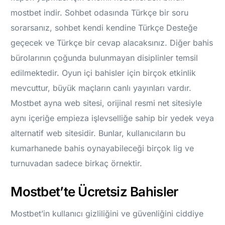
mostbet indir. Sohbet odasında Türkçe bir soru
sorarsanız, sohbet kendi kendine Türkçe Desteğe
geçecek ve Türkçe bir cevap alacaksınız. Diğer bahis
bürolarının çoğunda bulunmayan disiplinler temsil
edilmektedir. Oyun içi bahisler için birçok etkinlik
mevcuttur, büyük maçların canlı yayınları vardır.
Mostbet ayna web sitesi, orijinal resmi net sitesiyle
aynı içeriğe empieza işlevselliğe sahip bir yedek veya
alternatif web sitesidir. Bunlar, kullanıcıların bu
kumarhanede bahis oynayabileceği birçok lig ve
turnuvadan sadece birkaç örnektir.
Mostbet’te Ücretsiz Bahisler
Mostbet’in kullanıcı gizliliğini ve güvenliğini ciddiye