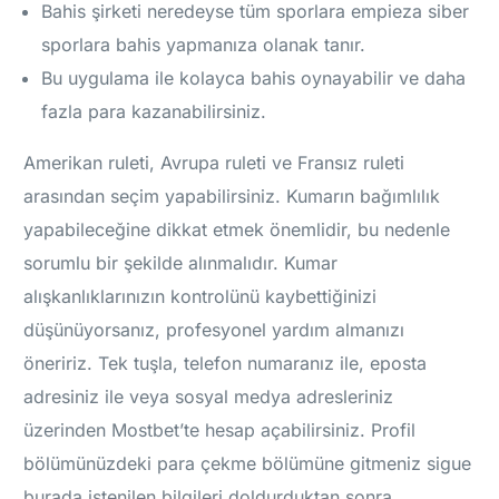
Bahis şirketi neredeyse tüm sporlara empieza siber
sporlara bahis yapmanıza olanak tanır.
Bu uygulama ile kolayca bahis oynayabilir ve daha
fazla para kazanabilirsiniz.
Amerikan ruleti, Avrupa ruleti ve Fransız ruleti
arasından seçim yapabilirsiniz. Kumarın bağımlılık
yapabileceğine dikkat etmek önemlidir, bu nedenle
sorumlu bir şekilde alınmalıdır. Kumar
alışkanlıklarınızın kontrolünü kaybettiğinizi
düşünüyorsanız, profesyonel yardım almanızı
öneririz. Tek tuşla, telefon numaranız ile, eposta
adresiniz ile veya sosyal medya adresleriniz
üzerinden Mostbet’te hesap açabilirsiniz. Profil
bölümünüzdeki para çekme bölümüne gitmeniz sigue
burada istenilen bilgileri doldurduktan sonra