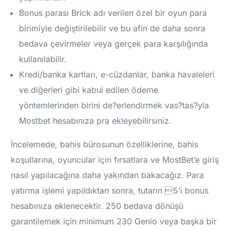
Bonus parası Brick adı verilen özel bir oyun para
birimiyle değiştirilebilir ve bu afin de daha sonra
bedava çevirmeler veya gerçek para karşılığında
kullanılabilir.
Kredi/banka kartları, e-cüzdanlar, banka havaleleri
ve diğerleri gibi kabul edilen ödeme
yöntemlerinden birini de?erlendirmek vas?tas?yla
Mostbet hesabınıza pra ekleyebilirsiniz.
İncelemede, bahis bürosunun özelliklerine, bahis
koşullarına, oyuncular için fırsatlara ve MostBet’e giriş
nasıl yapılacağına daha yakından bakacağız. Para
yatırma işlemi yapıldıktan sonra, tutarın 5’i bonus
Get a Quote
hesabınıza eklenecektir. 250 bedava dönüşü
garantilemek için minimum 230 Genio veya başka bir