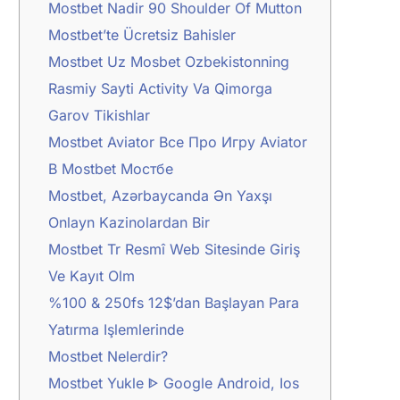
Mostbet Nadir 90 Shoulder Of Mutton
Mostbet’te Ücretsiz Bahisler
Mostbet Uz Mosbet Ozbekistonning
Rasmiy Sayti Activity Va Qimorga
Garov Tikishlar
Mostbet Aviator Все Про Игру Aviator
В Mostbet Мостбе
Mostbet, Azərbaycanda Ən Yaxşı
Onlayn Kazinolardan Bir
Mostbet Tr Resmî Web Sitesinde Giriş
Ve Kayıt Olm
%100 & 250fs 12$’dan Başlayan Para
Yatırma Işlemlerinde
Mostbet Nelerdir?
Mostbet Yukle ᐈ Google Android, Ios