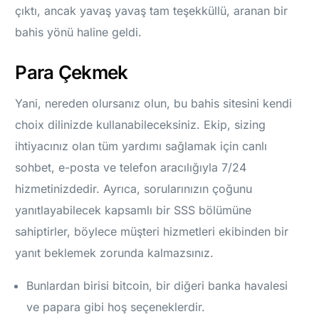
çıktı, ancak yavaş yavaş tam teşekküllü, aranan bir
bahis yönü haline geldi.
Para Çekmek
Yani, nereden olursanız olun, bu bahis sitesini kendi
choix dilinizde kullanabileceksiniz. Ekip, sizing
ihtiyacınız olan tüm yardımı sağlamak için canlı
sohbet, e-posta ve telefon aracılığıyla 7/24
hizmetinizdedir. Ayrıca, sorularınızın çoğunu
yanıtlayabilecek kapsamlı bir SSS bölümüne
sahiptirler, böylece müşteri hizmetleri ekibinden bir
yanıt beklemek zorunda kalmazsınız.
Bunlardan birisi bitcoin, bir diğeri banka havalesi
ve papara gibi hoş seçeneklerdir.