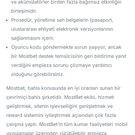
ve akümülatörler birden fazla bağımsız etkinliğin
birleşimidir.
Prosedür, yönetime sah belgelerin (pasaport,
uluslararası ehliyet) elektronik versiyonlarının
sağlanmasını içerir.
Oyuncu kodu göndermekte sorun yaşıyor, ancak
bir Mostbet destek temsilcisinin geri bildirime yanıt
verdiğini empieza sorunu çözmeye yardımcı
olduğunu görebilirsiniz.
Mostbet, bahis konusunda en iyi oranları sunan bir
çevrimiçi bahis şirketidir. MostBet ekibi, hizmeti
geliştirmek, sitenin işlevselliğini genişletmek ve
reward sistemini iyileştirmek açısından çok fazla
çalışma yaptı. MostBet’in tüm kumar faaliyetleri mobil
uygulamalar üzerinden yürütülebilir empieza