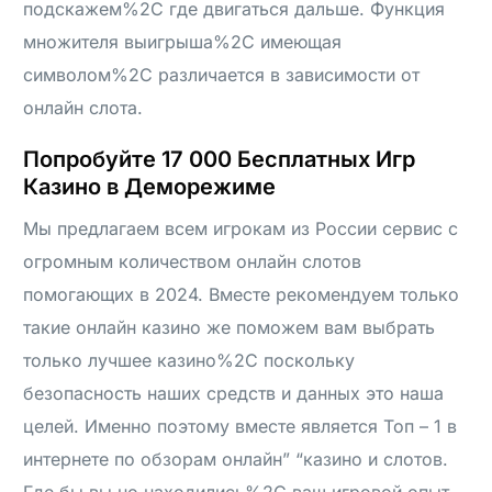
подскажем%2C где двигаться дальше. Функция
множителя выигрыша%2C имеющая
символом%2C различается в зависимости от
онлайн слота.
Попробуйте 17 000 Бесплатных Игр
Казино в Деморежиме
Мы предлагаем всем игрокам из России сервис с
огромным количеством онлайн слотов
помогающих в 2024. Вместе рекомендуем только
такие онлайн казино же поможем вам выбрать
только лучшее казино%2C поскольку
безопасность наших средств и данных это наша
целей. Именно поэтому вместе является Топ – 1 в
интернете по обзорам онлайн” “казино и слотов.