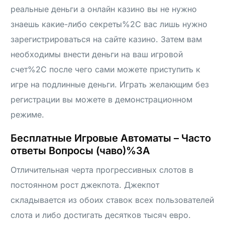
реальные деньги а онлайн казино вы не нужно
знаешь какие-либо секреты%2C вас лишь нужно
зарегистрироваться на сайте казино. Затем вам
необходимы внести деньги на ваш игровой
счет%2C после чего сами можете приступить к
игре на подлинные деньги. Играть желающим без
регистрации вы можете в демонстрационном
режиме.
Бесплатные Игровые Автоматы – Часто
ответы Вопросы (чаво)%3A
Отличительная черта прогрессивных слотов в
постоянном рост джекпота. Джекпот
складывается из обоих ставок всех пользователей
слота и либо достигать десятков тысяч евро.