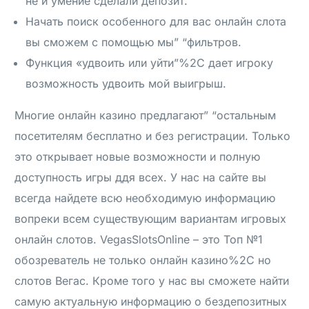
не и умение сделали депозит.
Начать поиск особенного для вас онлайн слота
вы сможем с помощью мы” “фильтров.
Функция «удвоить или уйти”%2C дает игроку
возможность удвоить мой выигрыш.
Многие онлайн казино предлагают” “остальным
посетителям бесплатно и без регистрации. Только
это открывает новые возможности и полную
доступность игры ддя всех. У нас на сайте вы
всегда найдете всю необходимую информацию
вопреки всем существующим вариантам игровых
онлайн слотов. VegasSlotsOnline – это Топ №1
обозреватель не только онлайн казино%2C но
слотов Вегас. Кроме того у нас вы сможете найти
самую актуальную информацию о бездепозитных