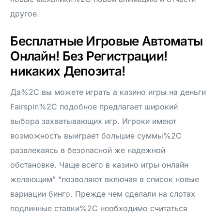
другое.
Бесплатные Игровые Автоматы
Онлайн! Без Регистрации!
никаких Депозита!
Да%2C вы можете играть а казино игры на деньги
Fairspin%2C подобное предлагает широкий
выбора захватывающих игр. Игроки имеют
возможность выиграет большие суммы%2C
развлекаясь в безопасной же надежной
обстановке. Чаще всего в казино игры онлайн
желающим” “позволяют включая в список новые
вариации бинго. Прежде чем сделали на слотах
подлинные ставки%2C необходимо считаться