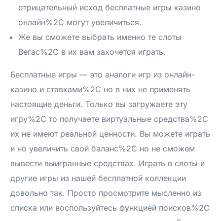
отрицательный исход бесплатные игры казино
онлайн%2C могут увеличиться.
Же вы сможете выбрать именно те слоты
Вегас%2C в их вам захочется играть.
Бесплатные игры — это аналоги игр из онлайн-
казино и ставками%2C но в них не применять
настоящие деньги. Только вы загружаете эту
игру%2C то получаете виртуальные средства%2C
их не имеют реальной ценности. Вы можете играть
и но увеличить свой баланс%2C но не сможем
вывести выигранные средствах. Играть в слоты и
другие игры из нашей бесплатной коллекции
Get a Quote
довольно так. Просто просмотрите мысленно из
списка или воспользуйтесь функцией поисков%2C