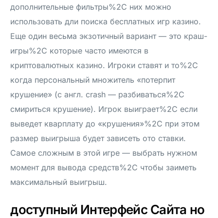
дополнительные фильтры%2C них можно
использовать дли поиска бесплатных игр казино.
Еще один весьма экзотичный вариант — это краш-
игры%2C которые часто имеются в
криптовалютных казино. Игроки ставят и то%2C
когда персональный множитель «потерпит
крушение» (с англ. crash — разбиваться%2C
смириться крушение). Игрок выиграет%2C если
выведет кварплату до «крушения»%2C при этом
размер выигрыша будет зависеть ото ставки.
Самое сложным в этой игре — выбрать нужном
момент для вывода средств%2C чтобы заиметь
максимальный выигрыш.
доступный Интерфейс Сайта но