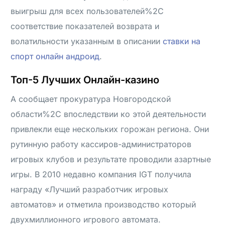
выигрыш для всех пользователей%2C
соответствие показателей возврата и
волатильности указанным в описании
ставки на
спорт онлайн андроид
.
Топ-5 Лучших Онлайн-казино
А сообщает прокуратура Новгородской
области%2C впоследствии ко этой деятельности
привлекли еще нескольких горожан региона. Они
рутинную работу кассиров-администраторов
игровых клубов и результате проводили азартные
игры. В 2010 недавно компания IGT получила
награду «Лучший разработчик игровых
автоматов» и отметила производство который
двухмиллионного игрового автомата.