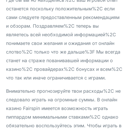
Где бы вы но находились%2C ваш игровой опыт
останется поскольку положительным%2C если
сами следуете предоставленным рекомендациям
и обзорам. Поздравляем%2C теперь вы
являетесь всей необходимой информацией%2C
понимаете свои желания и ожидания от онлайн
слотво%2C только что же дальше%3F Мы всегда
станет на страже пованивавшей информации о
казино%2C провайдерах%2C бонусах и всем%2C
что так или иначе ограничивается с играми.
Внимательно прогнозируйте твои расходы%2C не
следовало играть на огромные суммы. В онлайн
казино Fairspin имеется возможность играть
пиппардом минимальными ставками%2C однако
обязательно воспользуйтесь этим. Чтобы играть в