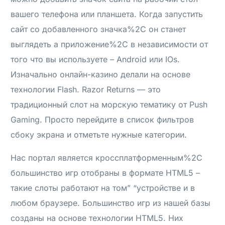
вашего телефона или планшета. Когда запустить
сайт со добавленного значка%2C он станет
выглядеть а приложение%2C в независимости от
того что вы используете – Android или IOs.
Изначально онлайн-казино делали на основе
технологии Flash. Razor Returns — это
традиционный слот на морскую тематику от Push
Gaming. Просто перейдите в список фильтров
сбоку экрана и отметьте нужные категории.
Нас портал является кроссплатформенным%2C
большинство игр отобраны в формате HTML5 –
такие слоты работают на том” “устройстве и в
любом браузере. Большинство игр из нашей базы
созданы на основе технологии HTML5. Них