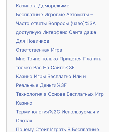
Казино а Деморежиме
Бесплатные Игровые Автоматы –
Часто ответы Вопросы (чаво)%3A
доступную Интерфейс Сайта даже
Для Новичков
Ответственная Игра
Мне Точно только Придется Платить
только Вас На Сайте%3F
Казино Игры Бесплатно Или и
Реальные Деньги%3F
Технология а Основе Бесплатных Игр
Казино
Терминология%2C Используемая и
Слотах
Почему Стоит Играть В Бесплатные