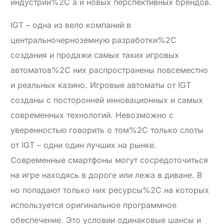
индустрии%2C а и новых перспективных брендов.
IGT – одна из вело компаний в
центральночерноземную разработки%2C
создания и продажи самых таких игровых
автоматов%2C них распространены повсеместно
и реальных казино. Игровые автоматы от IGT
созданы с посторонней инновационных и самых
современных технологий. Невозможно с
уверенностью говорить о том%2C только слоты
от IGT – одни один лучших на рынке.
Современные смартфоны могут сосредоточиться
на игре находясь в дороге или лежа в диване. В
но попадают только них ресурсы%2C на которых
используется оригинальное программное
обеспечение. Это условии одинаковые шансы и