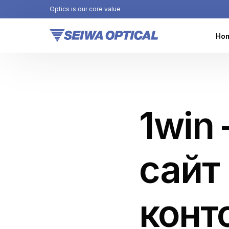
Optics is our core value
Ho
1win
сайт
конто