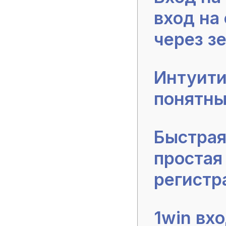
вход на 
через з
Интуит
понятны
Быстрая
простая
регистр
1win вхо