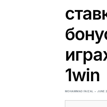
став
бону
игра
1win
MOHAMMAD FAIZAL
JUNE 2