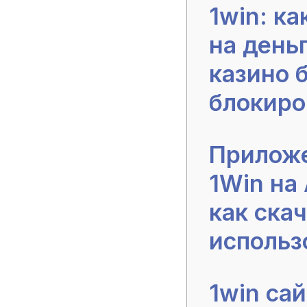
1win: ка
на деньг
казино 
блокиро
Прилож
1Win на 
как скач
использ
1win сай