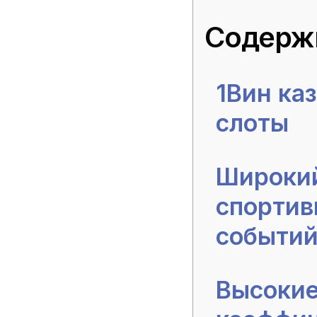
Содерж
1Вин ка
слоты
Широки
спорти
событи
Высоки