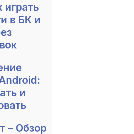
к играть
и в БК и
без
вок
ение
Android:
ать и
овать
т – Обзор